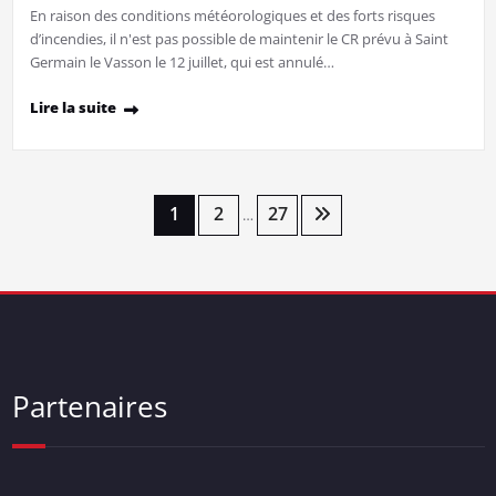
En raison des conditions météorologiques et des forts risques
d’incendies, il n'est pas possible de maintenir le CR prévu à Saint
Germain le Vasson le 12 juillet, qui est annulé…
Lire la suite
Pagination
1
2
27
…
des
publications
Partenaires