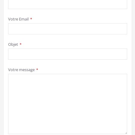
Votre Email
*
Company
Objet
*
Name
*
Votre message
*