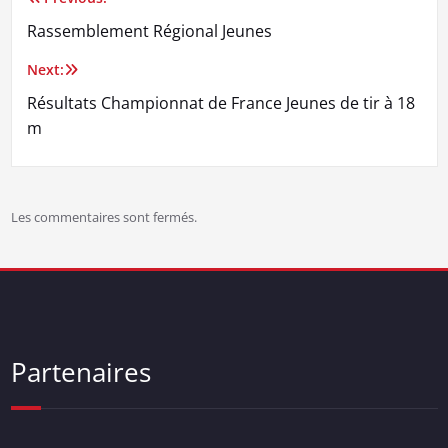
Navigation
Rassemblement Régional Jeunes
de
Next:
l’article
Résultats Championnat de France Jeunes de tir à 18
m
Les commentaires sont fermés.
Partenaires