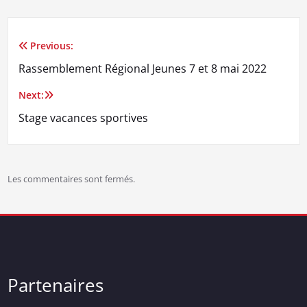
Previous:
Navigation
Rassemblement Régional Jeunes 7 et 8 mai 2022
de
Next:
l’article
Stage vacances sportives
Les commentaires sont fermés.
Partenaires