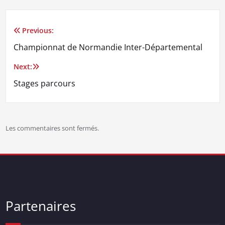
Previous:
Navigation
Championnat de Normandie Inter-Départemental
de
Next:
l’article
Stages parcours
Les commentaires sont fermés.
Partenaires