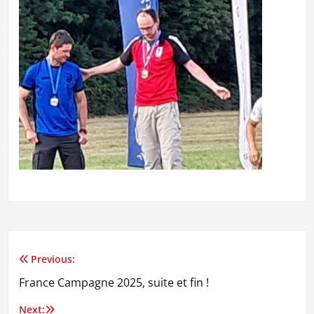
Previous:
Navigation
France Campagne 2025, suite et fin !
de
Next: