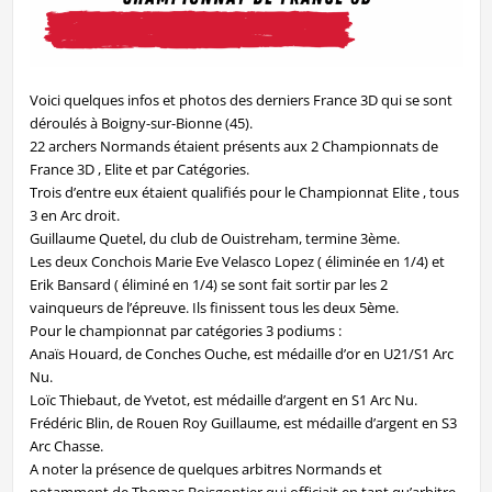
Voici quelques infos et photos des derniers France 3D qui se sont
déroulés à Boigny-sur-Bionne (45).
22 archers Normands étaient présents aux 2 Championnats de
France 3D , Elite et par Catégories.
Trois d’entre eux étaient qualifiés pour le Championnat Elite , tous
3 en Arc droit.
Guillaume Quetel, du club de Ouistreham, termine 3ème.
Les deux Conchois Marie Eve Velasco Lopez ( éliminée en 1/4) et
Erik Bansard ( éliminé en 1/4) se sont fait sortir par les 2
vainqueurs de l’épreuve. Ils finissent tous les deux 5ème.
Pour le championnat par catégories 3 podiums :
Anaïs Houard, de Conches Ouche, est médaille d’or en U21/S1 Arc
Nu.
Loïc Thiebaut, de Yvetot, est médaille d’argent en S1 Arc Nu.
Frédéric Blin, de Rouen Roy Guillaume, est médaille d’argent en S3
Arc Chasse.
A noter la présence de quelques arbitres Normands et
notamment de Thomas Boisgontier qui officiait en tant qu’arbitre