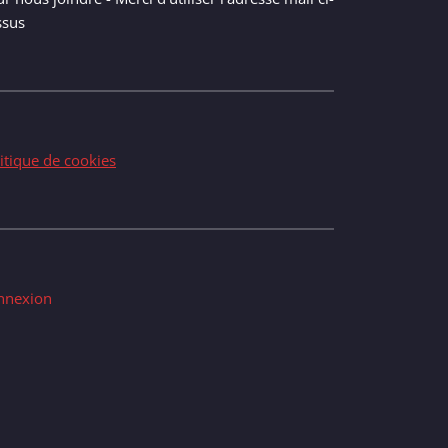
ssus
itique de cookies
nnexion