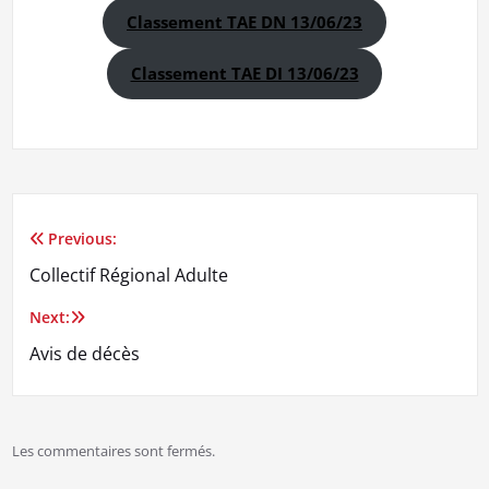
Classement TAE DN 13/06/23
Classement TAE DI 13/06/23
Previous:
Navigation
Collectif Régional Adulte
de
Next:
l’article
Avis de décès
Les commentaires sont fermés.