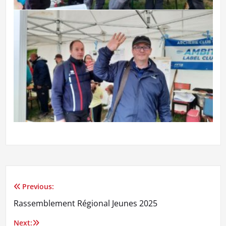
Previous:
Navigation
Rassemblement Régional Jeunes 2025
de
Next: