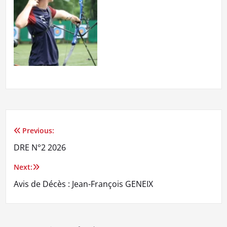
Previous:
Navigation
DRE N°2 2026
de
Next:
l’article
Avis de Décès : Jean-François GENEIX