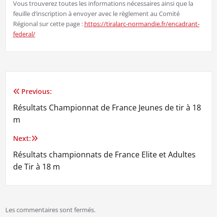
Vous trouverez toutes les informations nécessaires ainsi que la
feuille d’inscription à envoyer avec le règlement au Comité
Régional sur cette page :
https://tiralarc-normandie.fr/encadrant-
federal/
Previous:
Navigation
Résultats Championnat de France Jeunes de tir à 18
de
m
l’article
Next:
Résultats championnats de France Elite et Adultes
de Tir à 18 m
Les commentaires sont fermés.