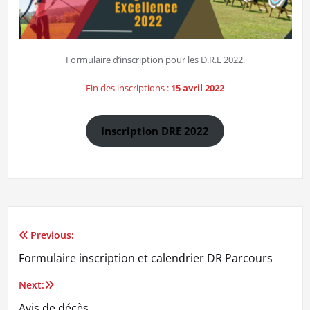
Formulaire d’inscription pour les D.R.E 2022.
Fin des inscriptions :
15 avril 2022
Inscription DRE 2022
Previous:
Navigation
Formulaire inscription et calendrier DR Parcours
de
Next:
l’article
Avis de décès