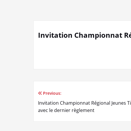
Invitation Championnat Ré
Previous:
Navigation
Invitation Championnat Régional Jeunes Ti
de
avec le dernier règlement
l’article