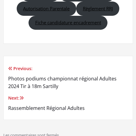
Autorisation Parentale
Règlement RRJ
Fiche candidature encadrement
Previous:
Navigation
Photos podiums championnat régional Adultes
de
2024 Tir à 18m Sartilly
l’article
Next:
Rassemblement Régional Adultes
Les commentaires sont fermés.