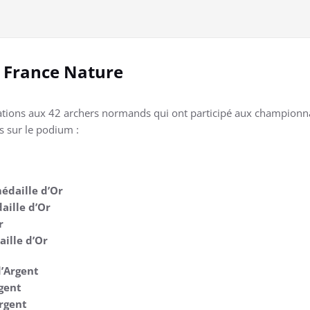
 France Nature
tations aux 42 archers normands qui ont participé aux championna
s sur le podium :
édaille d’Or
aille d’Or
r
ille d’Or
d’Argent
gent
rgent