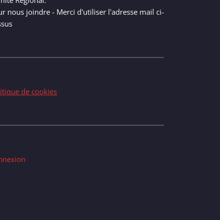
ité Régional.
r nous joindre - Merci d'utiliser l'adresse mail ci-
ssus
itique de cookies
nnexion