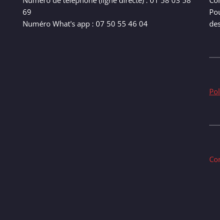
Numéro de téléphone (ligne directe) : 01 58 03 58
Com
69
Pou
Numéro What's app : 07 50 55 46 04
de
Pol
Co