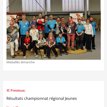
Médaillés dimanche
Previous:
Navigation
Résultats championnat régional Jeunes
de