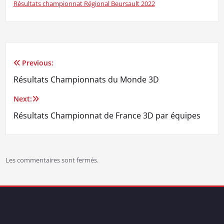
Résultats championnat Régional Beursault 2022
Previous:
Navigation
Résultats Championnats du Monde 3D
de
Next:
l’article
Résultats Championnat de France 3D par équipes
Les commentaires sont fermés.