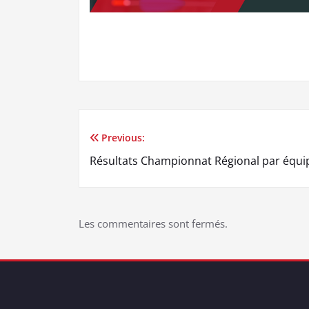
Previous:
Navigation
Résultats Championnat Régional par équi
de
l’article
Les commentaires sont fermés.