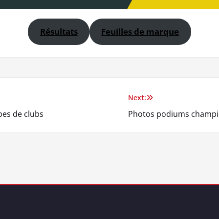
Résultats
Feuilles de marque
Next:
pes de clubs
Photos podiums champion