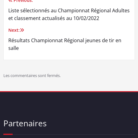
Previous:
Navigation
Liste sélectionnés au Championnat Régional Adultes
de
et classement actualisés au 10/02/2022
l’article
Next:
Résultats Championnat Régional jeunes de tir en
salle
Les commentaires sont fermés.
Partenaires