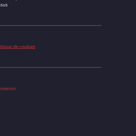
ssus
itique de cookies
nnexion