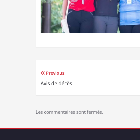
Previous:
Navigation
Avis de décès
de
l’article
Les commentaires sont fermés.