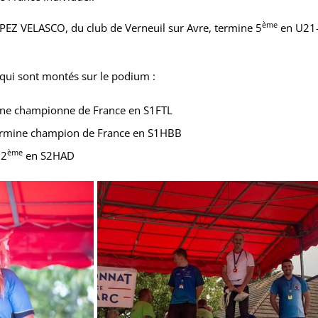
ème
PEZ VELASCO, du club de Verneuil sur Avre, termine 5
en U21-
s qui sont montés sur le podium :
ine championne de France en S1FTL
termine champion de France en S1HBB
ème
 2
en S2HAD