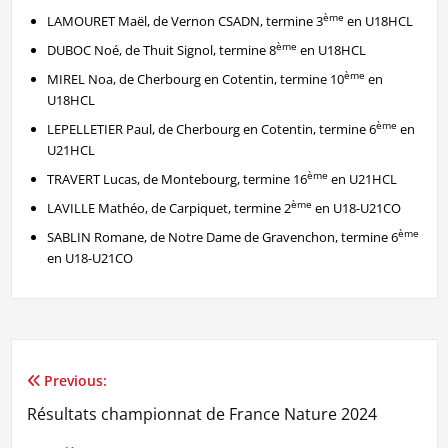
ème
LAMOURET Maël, de Vernon CSADN, termine 3
en U18HCL
ème
DUBOC Noé, de Thuit Signol, termine 8
en U18HCL
ème
MIREL Noa, de Cherbourg en Cotentin, termine 10
en
U18HCL
ème
LEPELLETIER Paul, de Cherbourg en Cotentin, termine 6
en
U21HCL
ème
TRAVERT Lucas, de Montebourg, termine 16
en U21HCL
ème
LAVILLE Mathéo, de Carpiquet, termine 2
en U18-U21CO
ème
SABLIN Romane, de Notre Dame de Gravenchon, termine 6
en U18-U21CO
Previous:
Navigation
Résultats championnat de France Nature 2024
de