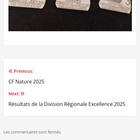
Previous:
Navigation
CF Nature 2025
de
Next:
l’article
Résultats de la Division Régionale Excellence 2025
Les commentaires sont fermés.