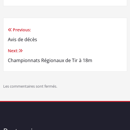
Previous:
Navigation
Avis de décès
de
Next:
l’article
Championnats Régionaux de Tir à 18m
Les commentaires sont fermés.