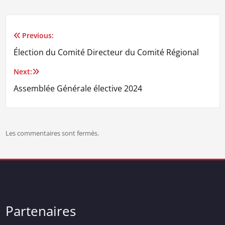
Previous:
Navigation
Élection du Comité Directeur du Comité Régional
de
Next:
l’article
Assemblée Générale élective 2024
Les commentaires sont fermés.
Partenaires