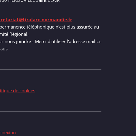
200 HEROUVILLE Saint CLAIR
cretariat@tiralarc-normandie.fr
permanence téléphonique n'est plus assurée au
ité Régional.
r nous joindre - Merci d'utiliser l'adresse mail ci-
ssus
itique de cookies
nnexion