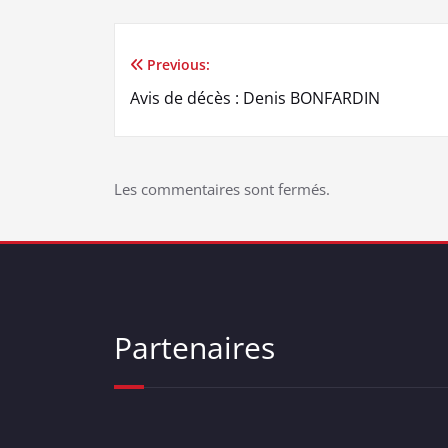
Previous:
Navigation
Avis de décès : Denis BONFARDIN
de
l’article
Les commentaires sont fermés.
Partenaires