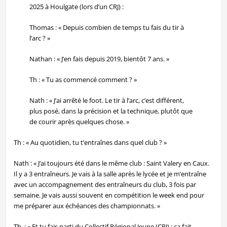
2025 à Houlgate (lors d’un CRJ) :
Thomas : « Depuis combien de temps tu fais du tir à
l’arc ? »
Nathan : « J’en fais depuis 2019, bientôt 7 ans. »
Th : « Tu as commencé comment ? »
Nath : « J’ai arrêté le foot. Le tir à l’arc, c’est différent,
plus posé, dans la précision et la technique, plutôt que
de courir après quelques chose. »
Th : « Au quotidien, tu t’entraînes dans quel club ? »
Nath : « J’ai toujours été dans le même club : Saint Valery en Caux.
Il y a 3 entraîneurs. Je vais à la salle après le lycée et je m’entraîne
avec un accompagnement des entraîneurs du club, 3 fois par
semaine. Je vais aussi souvent en compétition le week end pour
me préparer aux échéances des championnats. »
Th. : « Et tu fais parti du Collectif Régional Jeune (CRJ) : ça fait