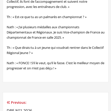
Collectif, ils font de l’accompagnement et suivent notre
progression, avec les entraîneurs de club. »
Th : « Est-ce que tu as un palmarès en championnat ? »
Nath : « J’ai plusieurs médailles aux championnats
Départementaux et Régionaux. Je suis Vice-champion de France au
championnat de France en salle 2025. »
Th : « Que dirais-tu à un jeune qui voudrait rentrer dans le Collectif
Régional Jeune ? »
Nath : « FONCE ! S’il le veut, qu’il le fasse. C’est le meilleur moyen de
progresser et on n’est pas déçu ! »
Previous:
Navigation
DRE N°1 2026