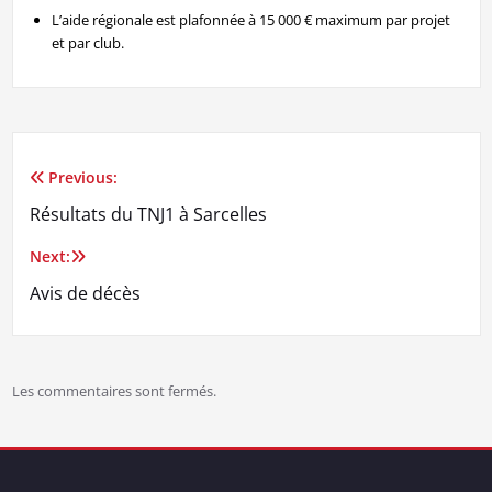
L’aide régionale est plafonnée à 15 000 € maximum par projet
et par club.
Previous:
Navigation
Résultats du TNJ1 à Sarcelles
de
Next:
l’article
Avis de décès
Les commentaires sont fermés.