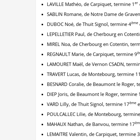
er
LAVILLE Mathéo, de Carpiquet, termine 1
SABLIN Romane, de Notre Dame de Graven
ème
DUBOC Noé, de Thuit Signol, termine 4
LEPELLETIER Paul, de Cherbourg en Cotenti
MIREL Noa, de Cherbourg en Cotentin, term
è
REGNAULT Marie, de Carpiquet, termine 9
LAMOURET Maël, de Vernon CSADN, termi
TRAVERT Lucas, de Montebourg, termine 1
BESNARD Coralie, de Beaumont le Roger, t
DIEP Joris, de Beaumont le Roger, termine 
ème
VARD Lilly, de Thuit Signol, termine 17
e
POULCALLEC Lilie, de Montebourg, termin
èm
MAHAUX Nathan, de Banvou, termine 17
LEMAITRE Valentin, de Carpiquet, termine 