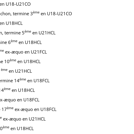
en U18-U21CO
ème
chon, termine 3
en U18-U21CO
en U18HCL
ème
n, termine 5
en U21HCL
ème
ine 6
en U18HCL
me
ex-æquo en U21FCL
ème
ne 10
en U18HCL
ème
1
en U21HCL
ème
ermine 14
en U18FCL
ème
14
en U18HCL
x-æquo en U18FCL
ème
e 17
ex-æquo en U18FCL
e
ex-æquo en U21HCL
ème
30
en U18HCL