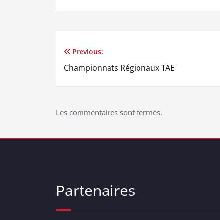
Previous:
Navigation
Championnats Régionaux TAE
de
l’article
Les commentaires sont fermés.
Partenaires